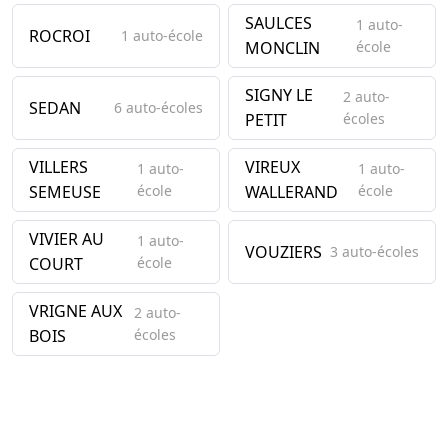
SAULCES
1 auto-
ROCROI
1 auto-école
MONCLIN
école
SIGNY LE
2 auto-
SEDAN
6 auto-écoles
PETIT
écoles
VILLERS
VIREUX
1 auto-
1 auto-
SEMEUSE
école
WALLERAND
école
VIVIER AU
1 auto-
VOUZIERS
3 auto-écoles
COURT
école
VRIGNE AUX
2 auto-
BOIS
écoles