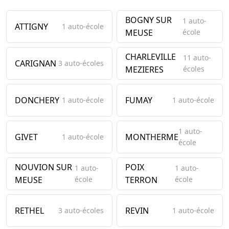
BOGNY SUR
1 auto-
ATTIGNY
1 auto-école
MEUSE
école
CHARLEVILLE
11 auto-
CARIGNAN
3 auto-écoles
MEZIERES
écoles
DONCHERY
FUMAY
1 auto-école
1 auto-école
1 auto-
GIVET
MONTHERME
1 auto-école
école
NOUVION SUR
POIX
1 auto-
1 auto-
MEUSE
école
TERRON
école
RETHEL
REVIN
3 auto-écoles
1 auto-école