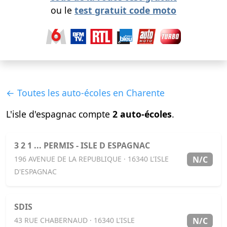
ou le
test gratuit code moto
← Toutes les auto-écoles en Charente
L'isle d'espagnac compte
2 auto-écoles
.
3 2 1 ... PERMIS - ISLE D ESPAGNAC
N/C
196 AVENUE DE LA REPUBLIQUE · 16340 L'ISLE
D'ESPAGNAC
SDIS
N/C
43 RUE CHABERNAUD · 16340 L'ISLE