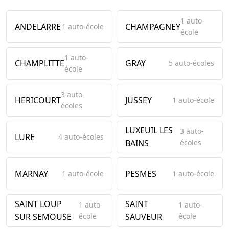
1 auto-
ANDELARRE
CHAMPAGNEY
1 auto-école
école
1 auto-
CHAMPLITTE
GRAY
5 auto-écoles
école
3 auto-
HERICOURT
JUSSEY
1 auto-école
écoles
LUXEUIL LES
3 auto-
LURE
4 auto-écoles
BAINS
écoles
MARNAY
PESMES
1 auto-école
1 auto-école
SAINT LOUP
SAINT
1 auto-
1 auto-
SUR SEMOUSE
école
SAUVEUR
école