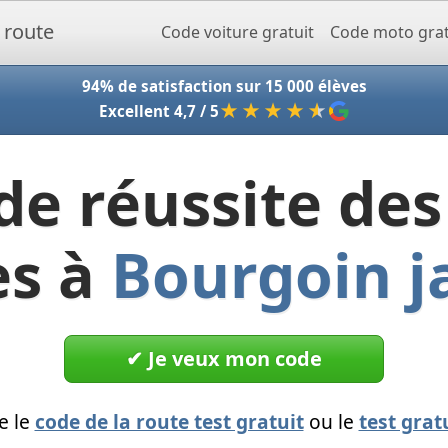
Accueil - Codeclic
Code voiture gratuit
Code moto grat
94% de satisfaction sur 15 000 élèves
★★★★
★
Excellent 4,7 / 5
de réussite des
es à
Bourgoin ja
✔︎ Je veux mon code
e le
code de la route test gratuit
ou le
test grat