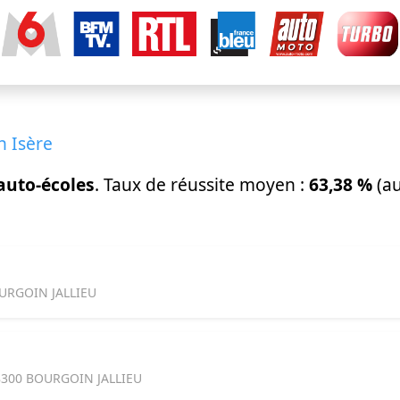
n Isère
auto-écoles
. Taux de réussite moyen :
63,38 %
(au
URGOIN JALLIEU
8300 BOURGOIN JALLIEU