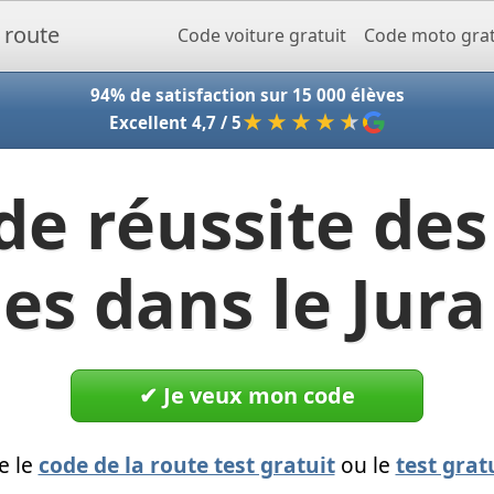
Accueil - Codeclic
Code voiture gratuit
Code moto grat
94% de satisfaction sur 15 000 élèves
★★★★
★
Excellent 4,7 / 5
de réussite des
es dans le Jura
✔︎ Je veux mon code
e le
code de la route test gratuit
ou le
test grat