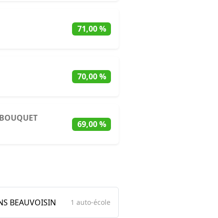
71,00 %
70,00 %
 BOUQUET
69,00 %
NS BEAUVOISIN
1 auto-école