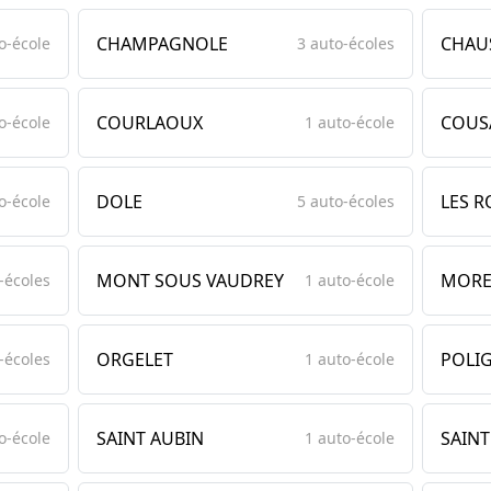
CHAMPAGNOLE
CHAU
o-école
3 auto-écoles
COURLAOUX
COUS
o-école
1 auto-école
DOLE
LES 
o-école
5 auto-écoles
MONT SOUS VAUDREY
MORE
-écoles
1 auto-école
ORGELET
POLI
-écoles
1 auto-école
SAINT AUBIN
SAIN
o-école
1 auto-école