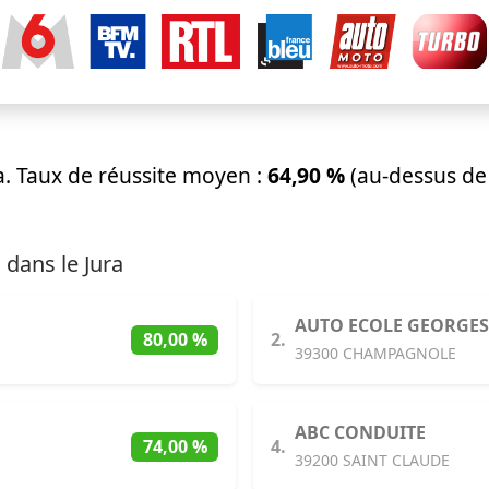
a. Taux de réussite moyen :
64,90 %
(au-dessus de
 dans le Jura
AUTO ECOLE GEORGES
2.
80,00 %
39300 CHAMPAGNOLE
ABC CONDUITE
4.
74,00 %
39200 SAINT CLAUDE