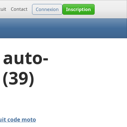
uit
Contact
Connexion
Inscription
 auto-
 (39)
uit code moto