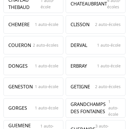
CHATEAU
1 auto-
4 auto-
CHATEAUBRIANT
THEBAUD
école
écoles
CHEMERE
CLISSON
1 auto-école
2 auto-écoles
COUERON
DERVAL
2 auto-écoles
1 auto-école
DONGES
ERBRAY
1 auto-école
1 auto-école
GENESTON
GETIGNE
1 auto-école
2 auto-écoles
1
GRANDCHAMPS
GORGES
1 auto-école
auto-
DES FONTAINES
école
GUEMENE
1 auto-
3 auto-