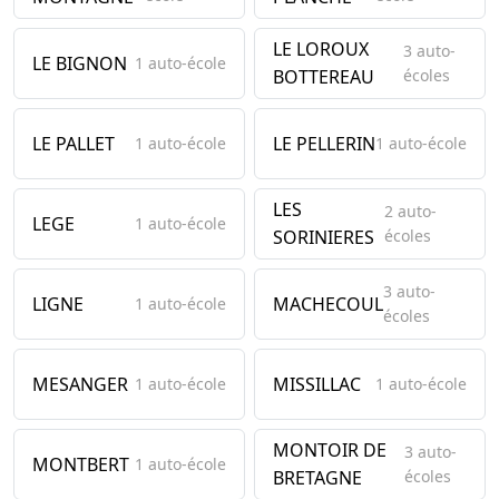
LE LOROUX
3 auto-
LE BIGNON
1 auto-école
BOTTEREAU
écoles
LE PALLET
LE PELLERIN
1 auto-école
1 auto-école
LES
2 auto-
LEGE
1 auto-école
SORINIERES
écoles
3 auto-
LIGNE
MACHECOUL
1 auto-école
écoles
MESANGER
MISSILLAC
1 auto-école
1 auto-école
MONTOIR DE
3 auto-
MONTBERT
1 auto-école
BRETAGNE
écoles