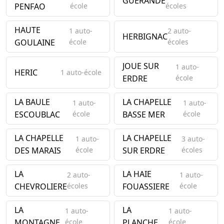
GUERANDE
PENFAO
école
écoles
HAUTE
1 auto-
2 auto-
HERBIGNAC
GOULAINE
école
écoles
JOUE SUR
1 auto-
HERIC
1 auto-école
ERDRE
école
LA BAULE
LA CHAPELLE
1 auto-
1 auto-
ESCOUBLAC
école
BASSE MER
école
LA CHAPELLE
LA CHAPELLE
1 auto-
3 auto-
DES MARAIS
école
SUR ERDRE
écoles
LA
LA HAIE
2 auto-
1 auto-
CHEVROLIERE
écoles
FOUASSIERE
école
LA
LA
1 auto-
1 auto-
MONTAGNE
école
PLANCHE
école