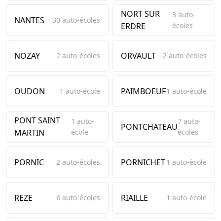
NORT SUR
3 auto-
NANTES
30 auto-écoles
ERDRE
écoles
NOZAY
ORVAULT
2 auto-écoles
2 auto-écoles
OUDON
PAIMBOEUF
1 auto-école
1 auto-école
PONT SAINT
1 auto-
7 auto-
PONTCHATEAU
MARTIN
école
écoles
PORNIC
PORNICHET
2 auto-écoles
1 auto-école
REZE
RIAILLE
6 auto-écoles
1 auto-école