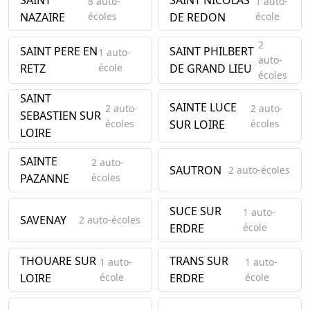
SAINT
SAINT NICOLAS
8 auto-
1 auto-
NAZAIRE
écoles
DE REDON
école
2
SAINT PERE EN
SAINT PHILBERT
1 auto-
auto-
RETZ
école
DE GRAND LIEU
écoles
SAINT
SAINTE LUCE
2 auto-
2 auto-
SEBASTIEN SUR
écoles
SUR LOIRE
écoles
LOIRE
SAINTE
2 auto-
SAUTRON
2 auto-écoles
PAZANNE
écoles
SUCE SUR
1 auto-
SAVENAY
2 auto-écoles
ERDRE
école
THOUARE SUR
TRANS SUR
1 auto-
1 auto-
LOIRE
école
ERDRE
école