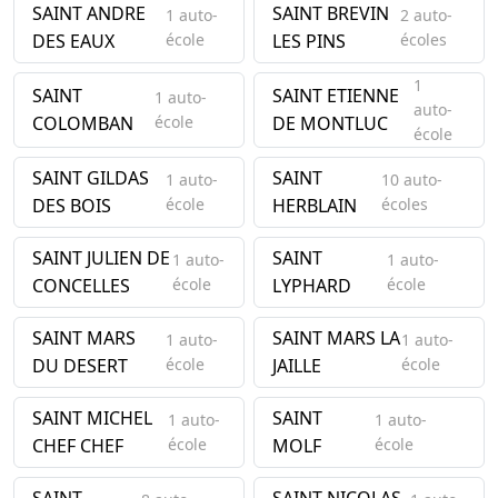
SAINT ANDRE
SAINT BREVIN
1 auto-
2 auto-
DES EAUX
école
LES PINS
écoles
1
SAINT
SAINT ETIENNE
1 auto-
auto-
COLOMBAN
école
DE MONTLUC
école
SAINT GILDAS
SAINT
1 auto-
10 auto-
DES BOIS
école
HERBLAIN
écoles
SAINT JULIEN DE
SAINT
1 auto-
1 auto-
CONCELLES
école
LYPHARD
école
SAINT MARS
SAINT MARS LA
1 auto-
1 auto-
DU DESERT
école
JAILLE
école
SAINT MICHEL
SAINT
1 auto-
1 auto-
CHEF CHEF
école
MOLF
école