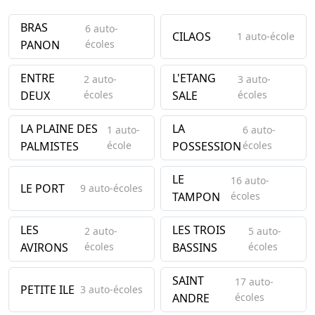
BRAS
6 auto-
CILAOS
1 auto-école
PANON
écoles
ENTRE
L'ETANG
2 auto-
3 auto-
DEUX
écoles
SALE
écoles
LA PLAINE DES
LA
1 auto-
6 auto-
PALMISTES
école
POSSESSION
écoles
LE
16 auto-
LE PORT
9 auto-écoles
TAMPON
écoles
LES
LES TROIS
2 auto-
5 auto-
AVIRONS
écoles
BASSINS
écoles
SAINT
17 auto-
PETITE ILE
3 auto-écoles
ANDRE
écoles