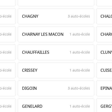
CHAGNY
CHAL
o-école
3 auto-écoles
CHARNAY LES MACON
CHAR
o-école
1 auto-école
CHAUFFAILLES
CLUN
o-école
1 auto-école
CRISSEY
CUIS
o-école
1 auto-école
DIGOIN
EPIN
o-école
3 auto-écoles
GENELARD
GERG
o-école
1 auto-école