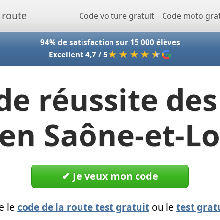
Accueil - Codeclic
Code voiture gratuit
Code moto grat
94% de satisfaction sur 15 000 élèves
★★★★
★
Excellent 4,7 / 5
de réussite des
en Saône-et-Lo
✔︎ Je veux mon code
e le
code de la route test gratuit
ou le
test grat