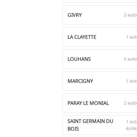
GIVRY
2 auto
LA CLAYETTE
1 aut
LOUHANS
5 auto
MARCIGNY
1 aut
PARAY LE MONIAL
2 auto
SAINT GERMAIN DU
1 aut
BOIS
école