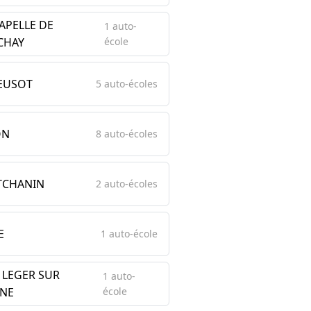
APELLE DE
1 auto-
CHAY
école
REUSOT
5 auto-écoles
ON
8 auto-écoles
CHANIN
2 auto-écoles
E
1 auto-école
 LEGER SUR
1 auto-
NE
école