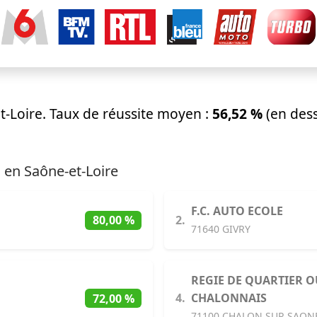
-Loire. Taux de réussite moyen :
56,52 %
(en des
 en Saône-et-Loire
F.C. AUTO ECOLE
2.
80,00 %
71640 GIVRY
REGIE DE QUARTIER O
4.
CHALONNAIS
72,00 %
71100 CHALON SUR SAON