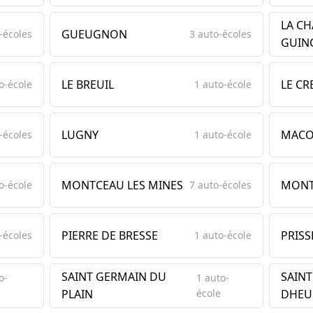
LA CH
GUEUGNON
-écoles
3 auto-écoles
GUIN
LE BREUIL
LE C
o-école
1 auto-école
LUGNY
MAC
-écoles
1 auto-école
MONTCEAU LES MINES
MONT
o-école
7 auto-écoles
PIERRE DE BRESSE
PRISS
-écoles
1 auto-école
SAINT GERMAIN DU
SAINT
o-
1 auto-
PLAIN
école
DHEU