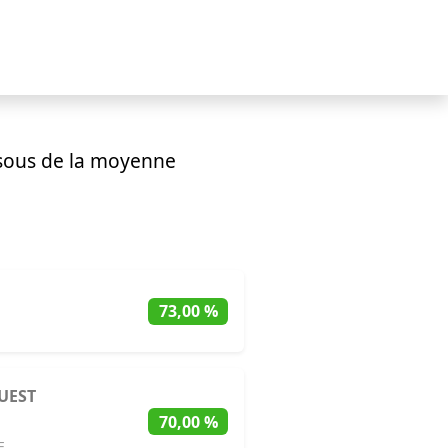
sous de la moyenne
73,00 %
UEST
70,00 %
E