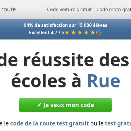
Accueil - Codeclic
Code voiture gratuit
Code moto grat
94% de satisfaction sur 15 000 élèves
★★★★
★
Excellent 4,7 / 5
de réussite des
écoles à
Rue
✔︎ Je veux mon code
e le
code de la route test gratuit
ou le
test grat