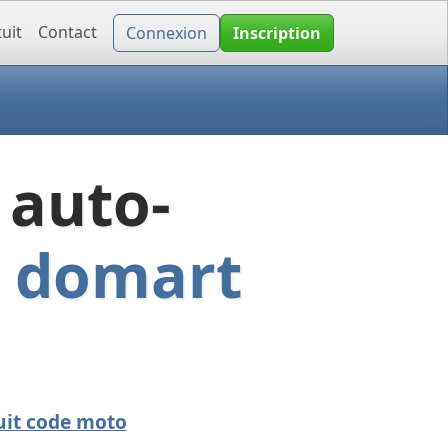
uit
Contact
Connexion
Inscription
 auto-
s domart
uit code moto