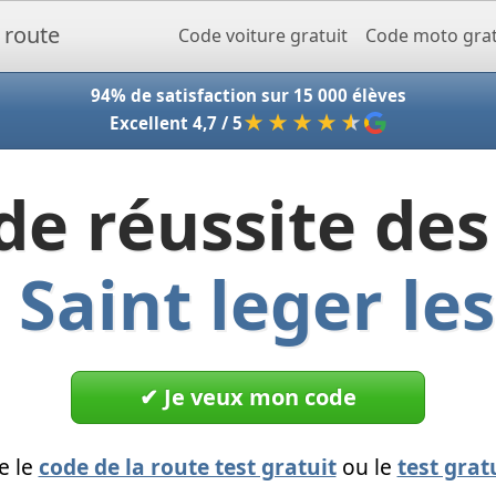
Accueil - Codeclic
Code voiture gratuit
Code moto grat
94% de satisfaction sur 15 000 élèves
★★★★
★
Excellent 4,7 / 5
de réussite des
à
Saint leger le
✔︎ Je veux mon code
e le
code de la route test gratuit
ou le
test grat