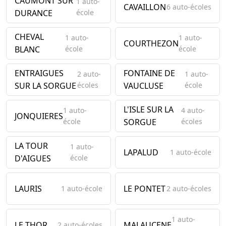
CAUMONT SUR
1 auto-
CAVAILLON
6 auto-écoles
DURANCE
école
CHEVAL
1 auto-
1 auto-
COURTHEZON
BLANC
école
école
ENTRAIGUES
FONTAINE DE
2 auto-
1 auto-
SUR LA SORGUE
écoles
VAUCLUSE
école
L'ISLE SUR LA
1 auto-
4 auto-
JONQUIERES
école
SORGUE
écoles
LA TOUR
1 auto-
LAPALUD
1 auto-école
D'AIGUES
école
LAURIS
LE PONTET
1 auto-école
2 auto-écoles
1 auto-
LE THOR
MALAUCENE
2 auto-écoles