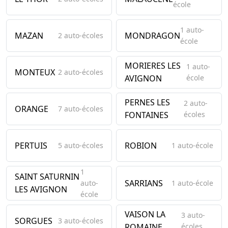
école
1 auto-
MAZAN
MONDRAGON
2 auto-écoles
école
MORIERES LES
1 auto-
MONTEUX
2 auto-écoles
AVIGNON
école
PERNES LES
2 auto-
ORANGE
7 auto-écoles
FONTAINES
écoles
PERTUIS
ROBION
5 auto-écoles
1 auto-école
1
SAINT SATURNIN
SARRIANS
auto-
1 auto-école
LES AVIGNON
école
VAISON LA
3 auto-
SORGUES
3 auto-écoles
ROMAINE
écoles