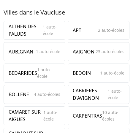
Villes dans le Vaucluse
ALTHEN DES
1 auto-
APT
2 auto-écoles
PALUDS
école
AUBIGNAN
AVIGNON
1 auto-école
23 auto-écoles
1 auto-
BEDARRIDES
BEDOIN
1 auto-école
école
CABRIERES
1 auto-
BOLLENE
4 auto-écoles
D'AVIGNON
école
CAMARET SUR
1 auto-
10 auto-
CARPENTRAS
AIGUES
école
écoles