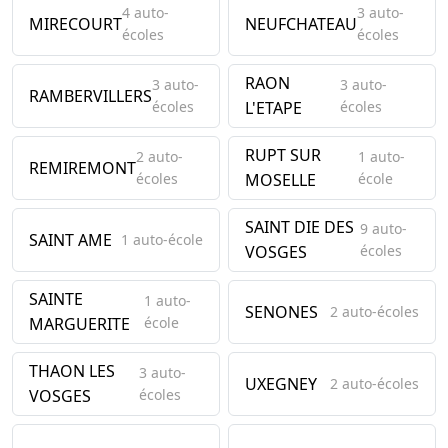
4 auto-
3 auto-
MIRECOURT
NEUFCHATEAU
écoles
écoles
RAON
3 auto-
3 auto-
RAMBERVILLERS
écoles
L'ETAPE
écoles
RUPT SUR
2 auto-
1 auto-
REMIREMONT
écoles
MOSELLE
école
SAINT DIE DES
9 auto-
SAINT AME
1 auto-école
VOSGES
écoles
SAINTE
1 auto-
SENONES
2 auto-écoles
MARGUERITE
école
THAON LES
3 auto-
UXEGNEY
2 auto-écoles
VOSGES
écoles