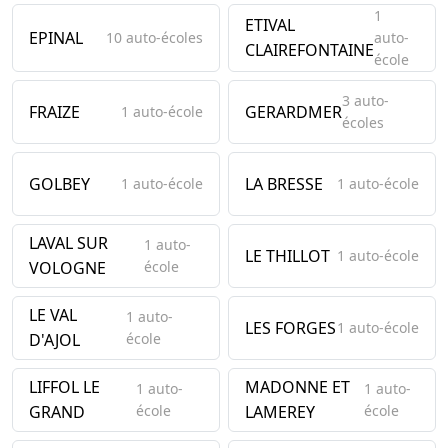
1
ETIVAL
EPINAL
10 auto-écoles
auto-
CLAIREFONTAINE
école
3 auto-
FRAIZE
GERARDMER
1 auto-école
écoles
GOLBEY
LA BRESSE
1 auto-école
1 auto-école
LAVAL SUR
1 auto-
LE THILLOT
1 auto-école
VOLOGNE
école
LE VAL
1 auto-
LES FORGES
1 auto-école
D'AJOL
école
LIFFOL LE
MADONNE ET
1 auto-
1 auto-
GRAND
école
LAMEREY
école