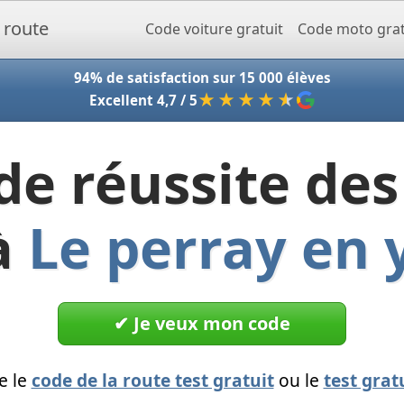
Accueil - Codeclic
Code voiture gratuit
Code moto grat
94% de satisfaction sur 15 000 élèves
★★★★
★
Excellent 4,7 / 5
de réussite des
à
Le perray en 
✔︎ Je veux mon code
e le
code de la route test gratuit
ou le
test grat