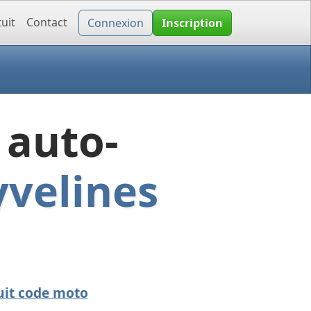
uit
Contact
Connexion
Inscription
 auto-
yvelines
uit code moto