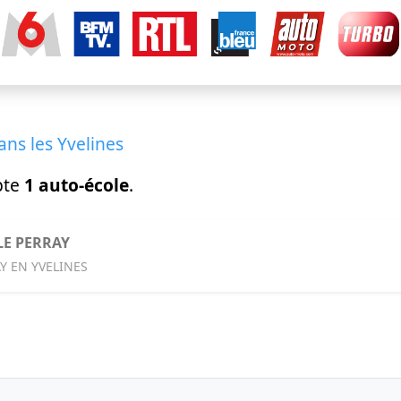
ans les Yvelines
pte
1 auto-école
.
LE PERRAY
AY EN YVELINES