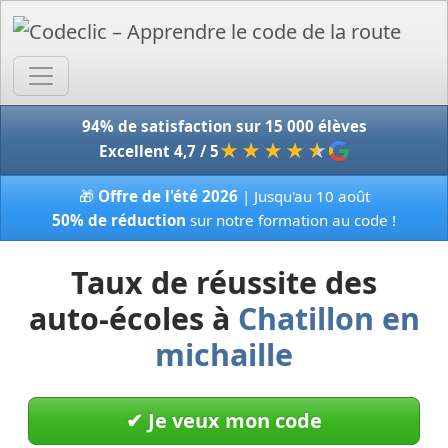
Accue
94% de satisfaction sur 15 000 élèves
★★★★
★
Excellent 4,7 / 5
🎁
Offre de l'été 2026
| Jusqu'au 10 août
50% de réduction
sur notre formation au code !
Taux de réussite des
auto-écoles à
Chatillon en
michaille
✔︎ Je veux mon code