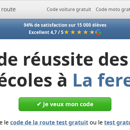
Accueil - Codeclic
Code voiture gratuit
Code moto grat
94% de satisfaction sur 15 000 élèves
★★★★
★
Excellent 4,7 / 5
de réussite des
écoles à
La fer
✔︎ Je veux mon code
e le
code de la route test gratuit
ou le
test grat