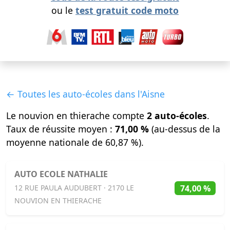
ou le
test gratuit code moto
← Toutes les auto-écoles dans l'Aisne
Le nouvion en thierache compte
2 auto-écoles
.
Taux de réussite moyen :
71,00 %
(au-dessus de la
moyenne nationale de 60,87 %).
AUTO ECOLE NATHALIE
74,00 %
12 RUE PAULA AUDUBERT · 2170 LE
NOUVION EN THIERACHE