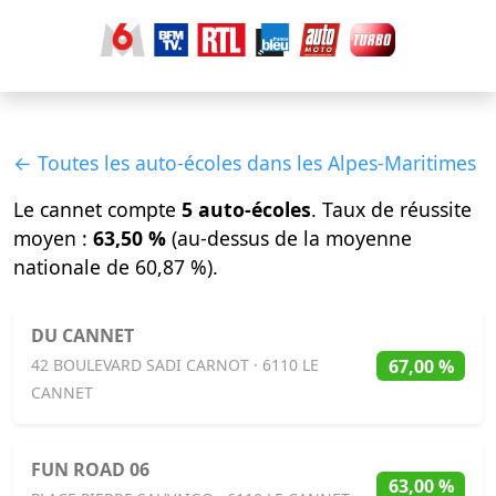
← Toutes les auto-écoles dans les Alpes-Maritimes
Le cannet compte
5 auto-écoles
. Taux de réussite
moyen :
63,50 %
(au-dessus de la moyenne
nationale de 60,87 %).
DU CANNET
67,00 %
42 BOULEVARD SADI CARNOT · 6110 LE
CANNET
FUN ROAD 06
63,00 %