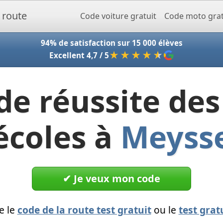
Accueil - Codeclic
Code voiture gratuit
Code moto grat
94% de satisfaction sur 15 000 élèves
★★★★
★
Excellent 4,7 / 5
de réussite des
écoles à
Meyss
✔︎ Je veux mon code
e le
code de la route test gratuit
ou le
test grat