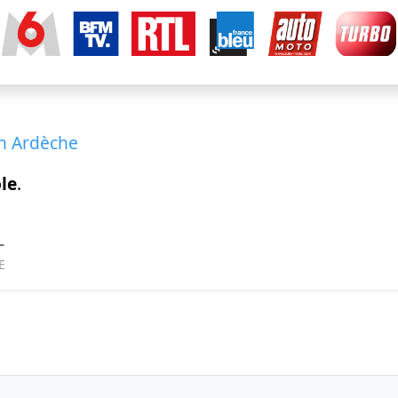
en Ardèche
le
.
L
E