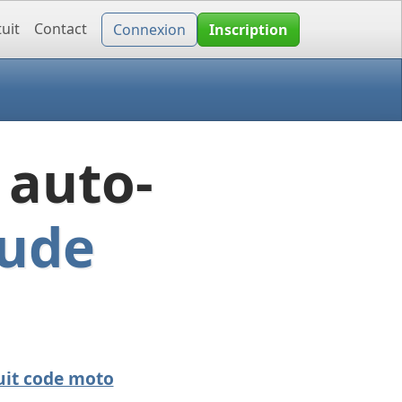
uit
Contact
Connexion
Inscription
 auto-
aude
uit code moto