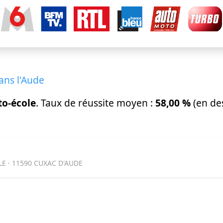
ans l'Aude
to-école
. Taux de réussite moyen :
58,00 %
(en de
E · 11590 CUXAC D'AUDE