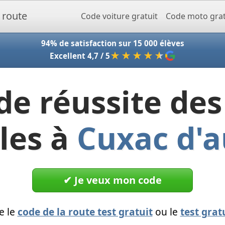
Accueil - Codeclic
Code voiture gratuit
Code moto grat
94% de satisfaction sur 15 000 élèves
★★★★
★
Excellent 4,7 / 5
de réussite des
les à
Cuxac d'
✔︎ Je veux mon code
e le
code de la route test gratuit
ou le
test grat