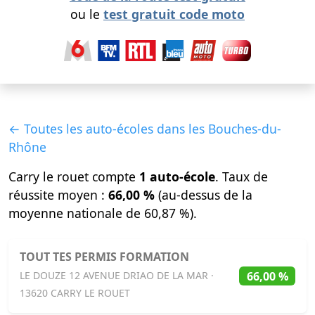
ou le
test gratuit code moto
← Toutes les auto-écoles dans les Bouches-du-
Rhône
Carry le rouet compte
1 auto-école
. Taux de
réussite moyen :
66,00 %
(au-dessus de la
moyenne nationale de 60,87 %).
TOUT TES PERMIS FORMATION
66,00 %
LE DOUZE 12 AVENUE DRIAO DE LA MAR ·
13620 CARRY LE ROUET