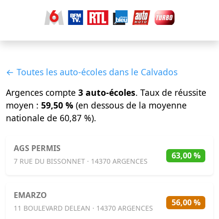
← Toutes les auto-écoles dans le Calvados
Argences compte
3 auto-écoles
. Taux de réussite
moyen :
59,50 %
(en dessous de la moyenne
nationale de 60,87 %).
AGS PERMIS
63,00 %
7 RUE DU BISSONNET · 14370 ARGENCES
EMARZO
56,00 %
11 BOULEVARD DELEAN · 14370 ARGENCES