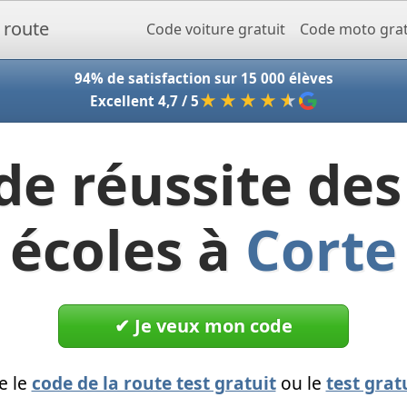
Accueil - Codeclic
Code voiture gratuit
Code moto grat
94% de satisfaction sur 15 000 élèves
★★★★
★
Excellent 4,7 / 5
de réussite des
écoles à
Corte
✔︎ Je veux mon code
e le
code de la route test gratuit
ou le
test grat