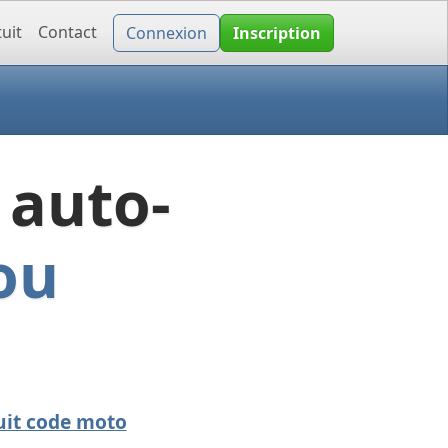
uit
Contact
Connexion
Inscription
 auto-
ou
uit code moto