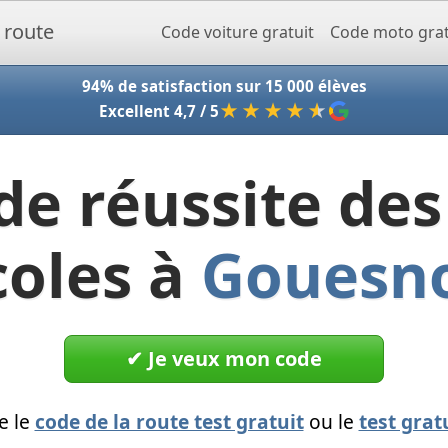
Accueil - Codeclic
Code voiture gratuit
Code moto grat
94% de satisfaction sur 15 000 élèves
★★★★
★
Excellent 4,7 / 5
de réussite des
coles à
Gouesn
✔︎ Je veux mon code
e le
code de la route test gratuit
ou le
test grat