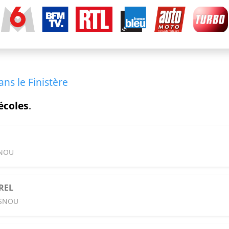
ns le Finistère
écoles
.
SNOU
REL
ESNOU