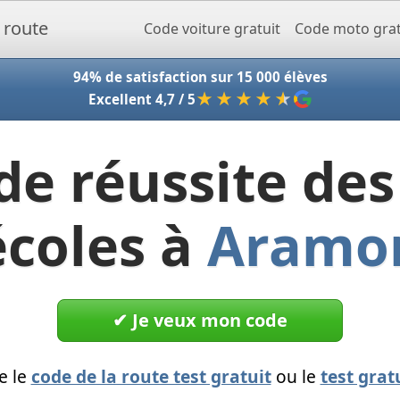
Accueil - Codeclic
Code voiture gratuit
Code moto grat
94% de satisfaction sur 15 000 élèves
★★★★
★
Excellent 4,7 / 5
de réussite des
écoles à
Aramo
✔︎ Je veux mon code
e le
code de la route test gratuit
ou le
test grat