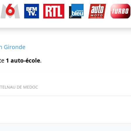
en Gironde
te
1 auto-école
.
ASTELNAU DE MEDOC