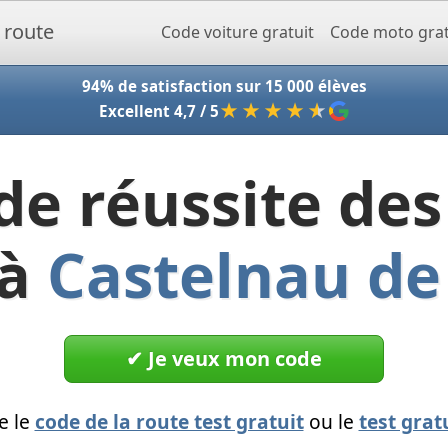
Accueil - Codeclic
Code voiture gratuit
Code moto grat
94% de satisfaction sur 15 000 élèves
★★★★
★
Excellent 4,7 / 5
de réussite des
 à
Castelnau d
✔︎ Je veux mon code
e le
code de la route test gratuit
ou le
test grat