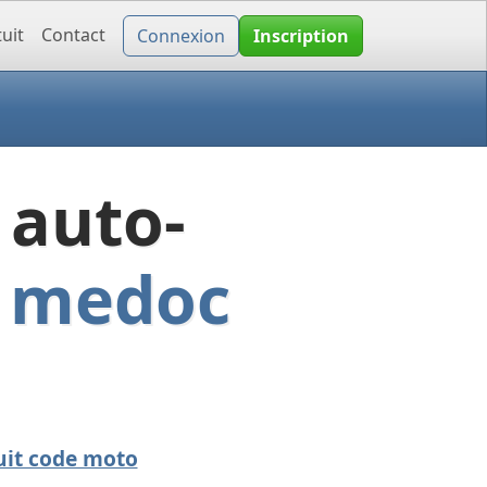
uit
Contact
Connexion
Inscription
 auto-
e medoc
uit code moto