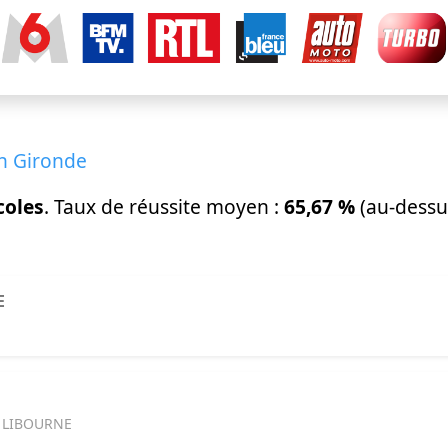
en Gironde
coles
. Taux de réussite moyen :
65,67 %
(au-dessu
E
0 LIBOURNE