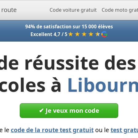
Accueil - Codeclic
Code voiture gratuit
Code moto grat
94% de satisfaction sur 15 000 élèves
★★★★
★
Excellent 4,7 / 5
de réussite des
coles à
Libour
✔︎ Je veux mon code
e le
code de la route test gratuit
ou le
test grat