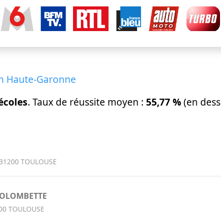
en Haute-Garonne
écoles
. Taux de réussite moyen :
55,77 %
(en dess
· 31200 TOULOUSE
COLOMBETTE
000 TOULOUSE