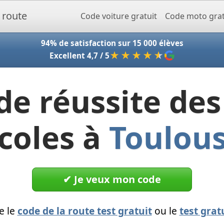
Accueil - Codeclic
Code voiture gratuit
Code moto grat
94% de satisfaction sur 15 000 élèves
★★★★
★
Excellent 4,7 / 5
de réussite des
coles à
Toulou
✔︎ Je veux mon code
e le
code de la route test gratuit
ou le
test grat