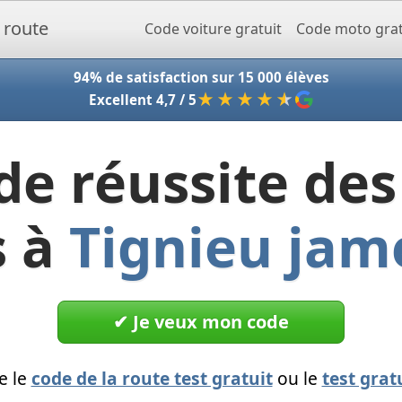
Accueil - Codeclic
Code voiture gratuit
Code moto grat
94% de satisfaction sur 15 000 élèves
★★★★
★
Excellent 4,7 / 5
de réussite des
s à
Tignieu jam
✔︎ Je veux mon code
e le
code de la route test gratuit
ou le
test grat