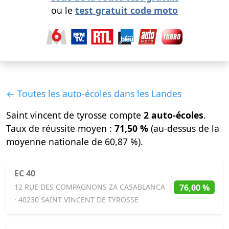
ou le
test gratuit code moto
← Toutes les auto-écoles dans les Landes
Saint vincent de tyrosse compte
2 auto-écoles
.
Taux de réussite moyen :
71,50 %
(au-dessus de la
moyenne nationale de 60,87 %).
EC 40
76,00 %
12 RUE DES COMPAGNONS ZA CASABLANCA
· 40230 SAINT VINCENT DE TYROSSE