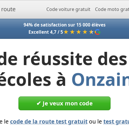
Accueil - Codeclic
Code voiture gratuit
Code moto grat
94% de satisfaction sur 15 000 élèves
★★★★
★
Excellent 4,7 / 5
de réussite des
écoles à
Onzai
✔︎ Je veux mon code
e le
code de la route test gratuit
ou le
test grat