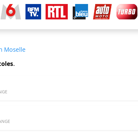
n Moselle
coles
.
ANGE
RANGE