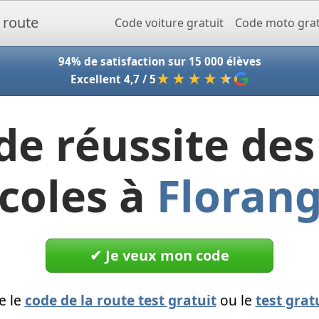
Accueil - Codeclic
Code voiture gratuit
Code moto grat
94% de satisfaction sur 15 000 élèves
★★★★
★
Excellent 4,7 / 5
de réussite des
coles à
Floran
✔︎ Je veux mon code
e le
code de la route test gratuit
ou le
test grat