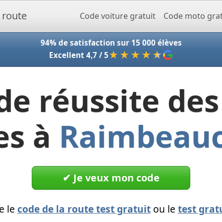
Accueil - Codeclic
Code voiture gratuit
Code moto grat
94% de satisfaction sur 15 000 élèves
★★★★
★
Excellent 4,7 / 5
de réussite des
es à
Raimbeauc
✔︎ Je veux mon code
e le
code de la route test gratuit
ou le
test grat