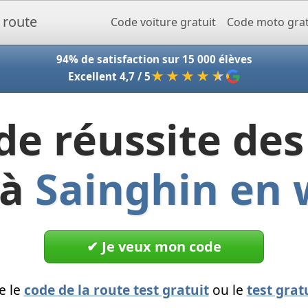
Accueil - Codeclic
Code voiture gratuit
Code moto grat
94% de satisfaction sur 15 000 élèves
★★★★
★
Excellent 4,7 / 5
de réussite des
 à
Sainghin en
✔︎ Je veux mon code
e le
code de la route test gratuit
ou le
test grat