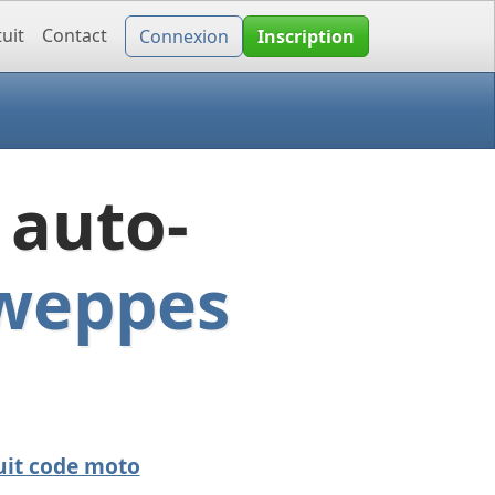
uit
Contact
Connexion
Inscription
 auto-
 weppes
uit code moto