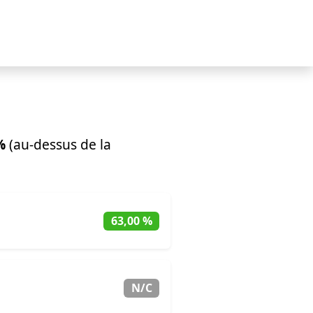
%
(au-dessus de la
63,00 %
N/C