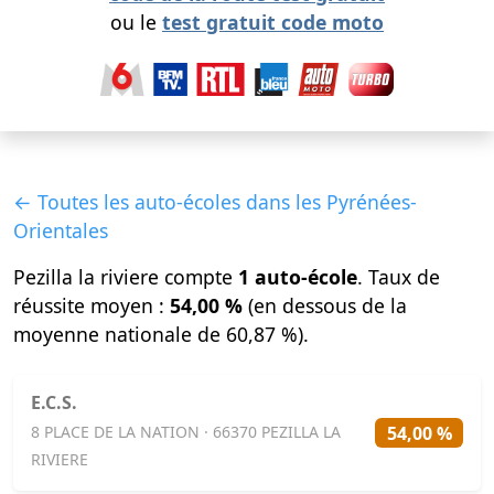
ou le
test gratuit code moto
← Toutes les auto-écoles dans les Pyrénées-
Orientales
Pezilla la riviere compte
1 auto-école
. Taux de
réussite moyen :
54,00 %
(en dessous de la
moyenne nationale de 60,87 %).
E.C.S.
54,00 %
8 PLACE DE LA NATION · 66370 PEZILLA LA
RIVIERE