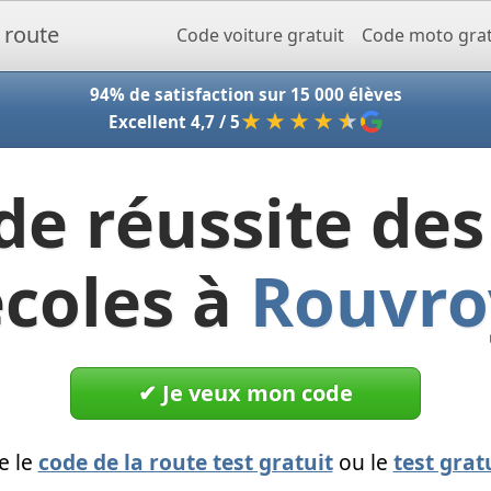
Accueil - Codeclic
Code voiture gratuit
Code moto grat
94% de satisfaction sur 15 000 élèves
★★★★
★
Excellent 4,7 / 5
de réussite des
écoles à
Rouvro
✔︎ Je veux mon code
e le
code de la route test gratuit
ou le
test grat