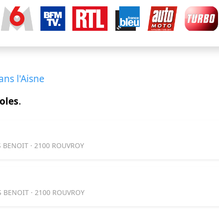
ans l'Aisne
oles
.
 BENOIT · 2100 ROUVROY
S BENOIT · 2100 ROUVROY