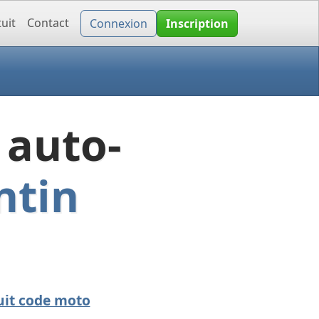
uit
Contact
Connexion
Inscription
 auto-
ntin
uit code moto