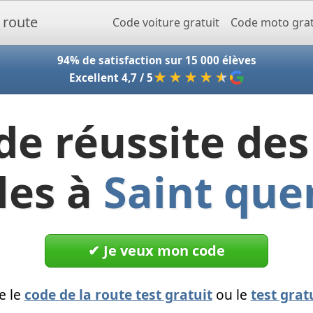
Accueil - Codeclic
Code voiture gratuit
Code moto grat
94% de satisfaction sur 15 000 élèves
★★★★
★
Excellent 4,7 / 5
de réussite des
les à
Saint que
✔︎ Je veux mon code
e le
code de la route test gratuit
ou le
test grat