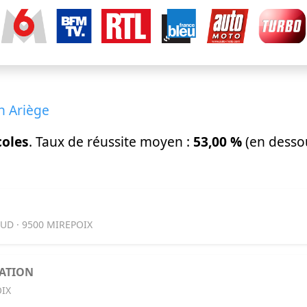
n Ariège
coles
. Taux de réussite moyen :
53,00 %
(en desso
UD · 9500 MIREPOIX
MATION
OIX