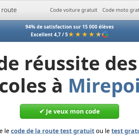
Accueil - Codeclic
Code voiture gratuit
Code moto grat
94% de satisfaction sur 15 000 élèves
★★★★
★
Excellent 4,7 / 5
de réussite des
coles à
Mirepo
✔︎ Je veux mon code
e le
code de la route test gratuit
ou le
test grat