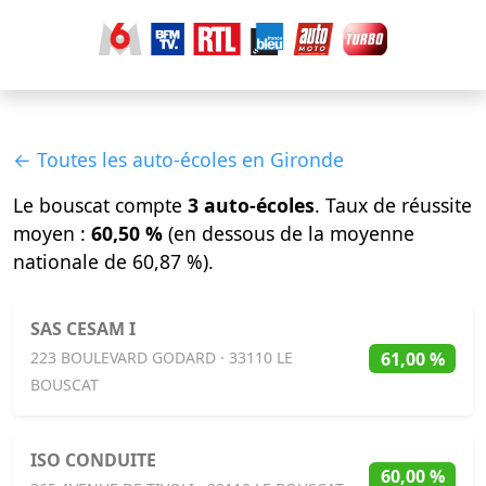
← Toutes les auto-écoles en Gironde
Le bouscat compte
3 auto-écoles
. Taux de réussite
moyen :
60,50 %
(en dessous de la moyenne
nationale de 60,87 %).
SAS CESAM I
61,00 %
223 BOULEVARD GODARD · 33110 LE
BOUSCAT
ISO CONDUITE
60,00 %