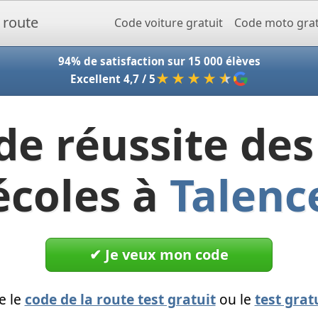
Accueil - Codeclic
Code voiture gratuit
Code moto grat
94% de satisfaction sur 15 000 élèves
★★★★
★
Excellent 4,7 / 5
de réussite des
écoles à
Talenc
✔︎ Je veux mon code
e le
code de la route test gratuit
ou le
test grat