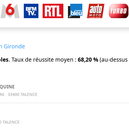
en Gironde
oles
. Taux de réussite moyen :
68,20 %
(au-dessus
OQUINE
I · 33400 TALENCE
00 TALENCE