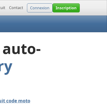
uit
Contact
Connexion
Inscription
 auto-
ry
uit code moto