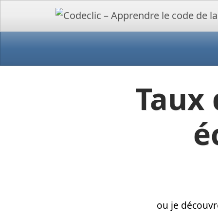
Taux 
é
ou je découvr