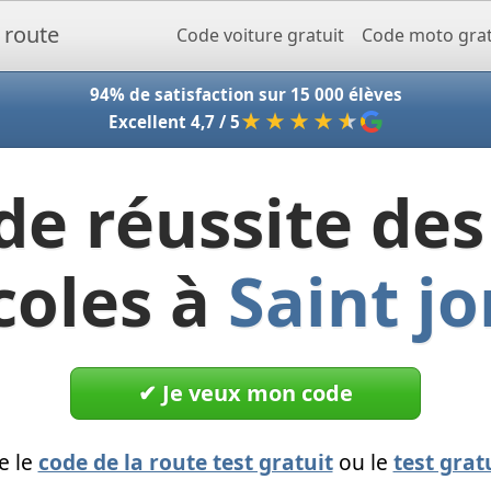
Accueil - Codeclic
Code voiture gratuit
Code moto grat
94% de satisfaction sur 15 000 élèves
★★★★
★
Excellent 4,7 / 5
de réussite des
coles à
Saint jo
✔︎ Je veux mon code
e le
code de la route test gratuit
ou le
test grat