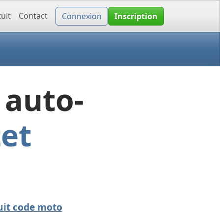
uit
Contact
Connexion
Inscription
 auto-
tet
uit code moto