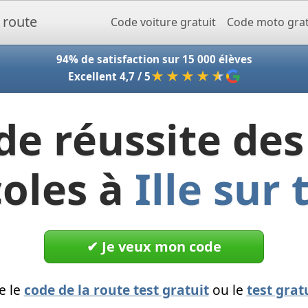
Accueil - Codeclic
Code voiture gratuit
Code moto grat
94% de satisfaction sur 15 000 élèves
★★★★
★
Excellent 4,7 / 5
de réussite des
coles à
Ille sur 
✔︎ Je veux mon code
e le
code de la route test gratuit
ou le
test grat