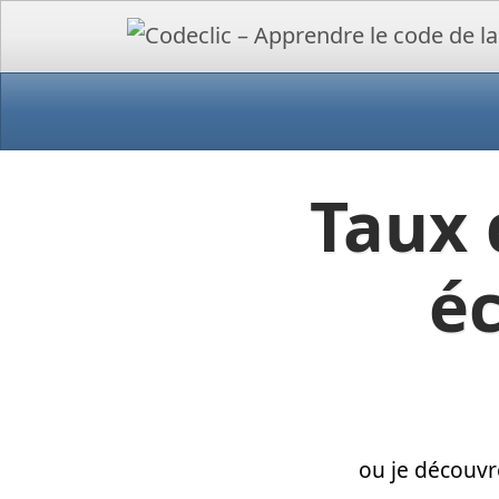
Taux 
é
ou je découvr