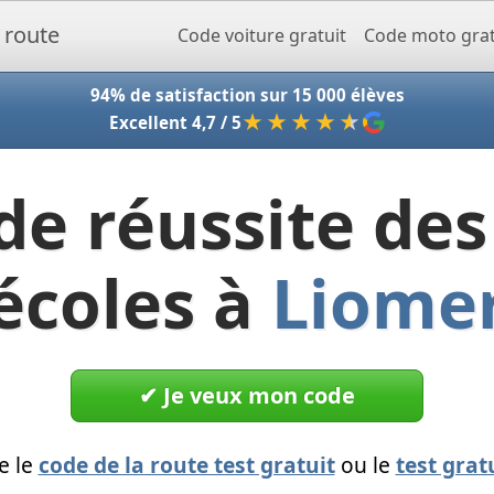
Accueil - Codeclic
Code voiture gratuit
Code moto grat
94% de satisfaction sur 15 000 élèves
★★★★
★
Excellent 4,7 / 5
de réussite des
écoles à
Liome
✔︎ Je veux mon code
e le
code de la route test gratuit
ou le
test grat