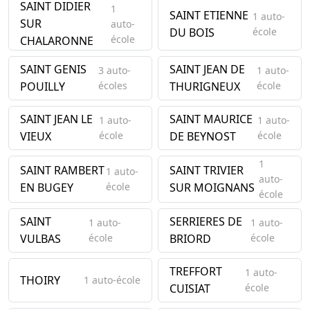
SAINT DIDIER
1
SAINT ETIENNE
1 auto-
SUR
auto-
DU BOIS
école
école
CHALARONNE
SAINT GENIS
SAINT JEAN DE
3 auto-
1 auto-
POUILLY
écoles
THURIGNEUX
école
SAINT JEAN LE
SAINT MAURICE
1 auto-
1 auto-
VIEUX
école
DE BEYNOST
école
1
SAINT RAMBERT
SAINT TRIVIER
1 auto-
auto-
EN BUGEY
école
SUR MOIGNANS
école
SAINT
SERRIERES DE
1 auto-
1 auto-
VULBAS
école
BRIORD
école
TREFFORT
1 auto-
THOIRY
1 auto-école
CUISIAT
école