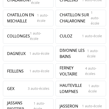
école
1
CHATILLON EN
CHATILLON SUR
1 auto-
auto-
MICHAILLE
école
CHALARONNE
école
1 auto-
COLLONGES
CULOZ
1 auto-école
école
DIVONNE LES
1 auto-
DAGNEUX
1 auto-école
BAINS
école
FERNEY
4 auto-
FEILLENS
1 auto-école
VOLTAIRE
écoles
HAUTEVILLE
1 auto-
GEX
3 auto-écoles
LOMPNES
école
JASSANS
1 auto-
JASSERON
1 auto-école
école