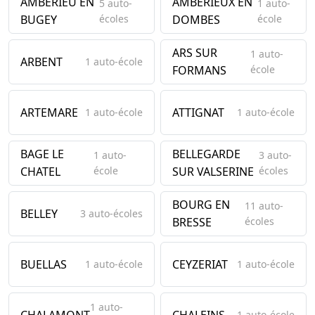
AMBERIEU EN
AMBERIEUX EN
5 auto-
1 auto-
BUGEY
écoles
DOMBES
école
ARS SUR
1 auto-
ARBENT
1 auto-école
FORMANS
école
ARTEMARE
ATTIGNAT
1 auto-école
1 auto-école
BAGE LE
BELLEGARDE
1 auto-
3 auto-
CHATEL
école
SUR VALSERINE
écoles
BOURG EN
11 auto-
BELLEY
3 auto-écoles
BRESSE
écoles
BUELLAS
CEYZERIAT
1 auto-école
1 auto-école
1 auto-
CHALAMONT
CHALEINS
1 auto-école