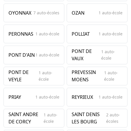
OYONNAX
OZAN
7 auto-écoles
1 auto-école
PERONNAS
POLLIAT
1 auto-école
1 auto-école
PONT DE
1 auto-
PONT D'AIN
1 auto-école
VAUX
école
PONT DE
PREVESSIN
1 auto-
1 auto-
VEYLE
école
MOENS
école
PRIAY
REYRIEUX
1 auto-école
1 auto-école
SAINT ANDRE
SAINT DENIS
1 auto-
2 auto-
DE CORCY
école
LES BOURG
écoles