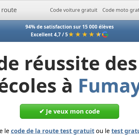
Accueil - Codeclic
Code voiture gratuit
Code moto grat
94% de satisfaction sur 15 000 élèves
★★★★
★
Excellent 4,7 / 5
de réussite des
écoles à
Fuma
✔︎ Je veux mon code
e le
code de la route test gratuit
ou le
test grat