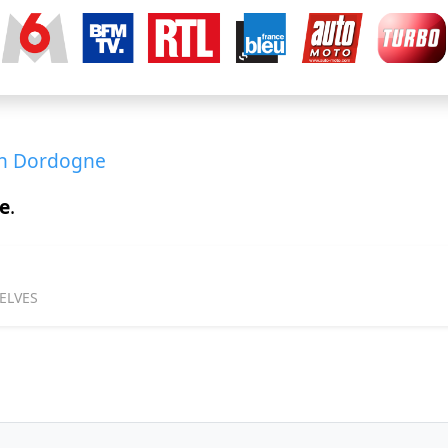
en Dordogne
le
.
ELVES