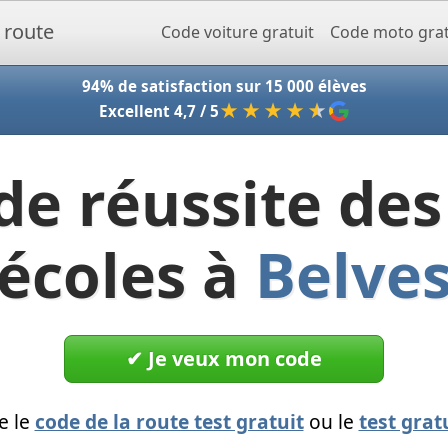
Accueil - Codeclic
Code voiture gratuit
Code moto grat
94% de satisfaction sur 15 000 élèves
★★★★
★
Excellent 4,7 / 5
de réussite des
écoles à
Belve
✔︎ Je veux mon code
e le
code de la route test gratuit
ou le
test grat