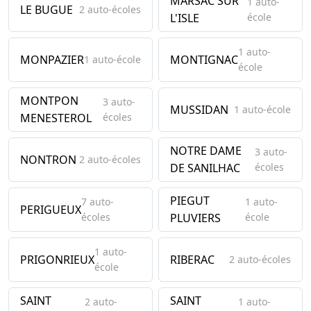
MARSAC SUR
1 auto-
LE BUGUE
2 auto-écoles
L'ISLE
école
1 auto-
MONPAZIER
MONTIGNAC
1 auto-école
école
MONTPON
3 auto-
MUSSIDAN
1 auto-école
MENESTEROL
écoles
NOTRE DAME
3 auto-
NONTRON
2 auto-écoles
DE SANILHAC
écoles
PIEGUT
7 auto-
1 auto-
PERIGUEUX
écoles
PLUVIERS
école
1 auto-
PRIGONRIEUX
RIBERAC
2 auto-écoles
école
SAINT
SAINT
2 auto-
1 auto-