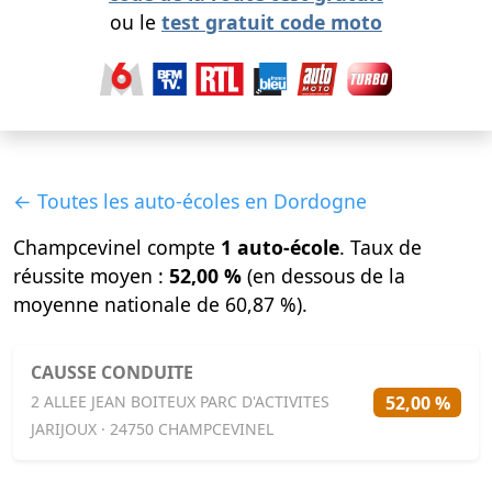
ou le
test gratuit code moto
← Toutes les auto-écoles en Dordogne
Champcevinel compte
1 auto-école
. Taux de
réussite moyen :
52,00 %
(en dessous de la
moyenne nationale de 60,87 %).
CAUSSE CONDUITE
52,00 %
2 ALLEE JEAN BOITEUX PARC D'ACTIVITES
JARIJOUX · 24750 CHAMPCEVINEL