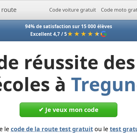
Accueil - Codeclic
Code voiture gratuit
Code moto grat
94% de satisfaction sur 15 000 élèves
★★★★
★
Excellent 4,7 / 5
de réussite des
écoles à
Tregun
✔︎ Je veux mon code
e le
code de la route test gratuit
ou le
test grat