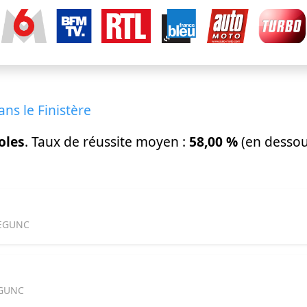
ns le Finistère
oles
. Taux de réussite moyen :
58,00 %
(en dessou
REGUNC
EGUNC