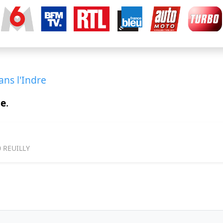
ans l'Indre
le
.
0 REUILLY