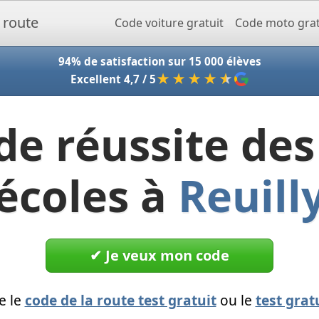
Accueil - Codeclic
Code voiture gratuit
Code moto grat
94% de satisfaction sur 15 000 élèves
★★★★
★
Excellent 4,7 / 5
de réussite des
écoles à
Reuill
✔︎ Je veux mon code
e le
code de la route test gratuit
ou le
test grat