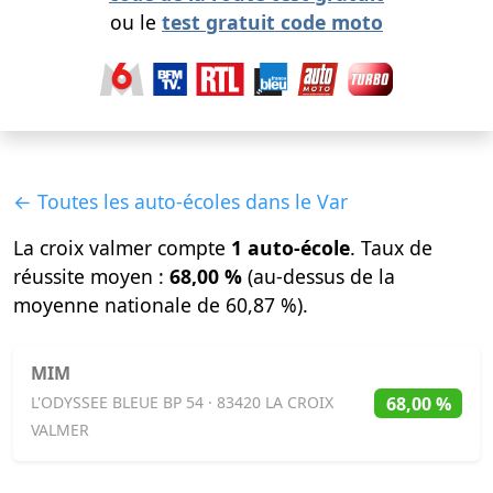
ou le
test gratuit code moto
← Toutes les auto-écoles dans le Var
La croix valmer compte
1 auto-école
. Taux de
réussite moyen :
68,00 %
(au-dessus de la
moyenne nationale de 60,87 %).
MIM
68,00 %
L'ODYSSEE BLEUE BP 54 · 83420 LA CROIX
VALMER